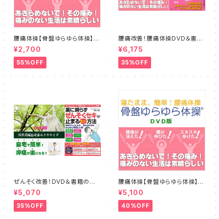
腰痛体操【骨盤ゆらゆら体操】ダ
腰痛改善！腰痛体操DVD＆書籍
ウンロード版パート１
のお得セット
¥2,700
¥6,175
55%OFF
35%OFF
ぜんそく改善！DVD＆書籍のお
腰痛体操【骨盤ゆらゆら体操】D
得セット
VD
¥5,070
¥5,100
35%OFF
40%OFF