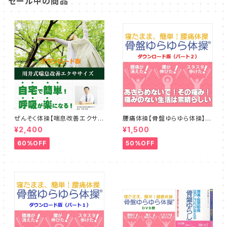
セール中の商品
ぜんそく体操【喘息改善エクササ
腰痛体操【骨盤ゆらゆら体操】ダ
イズ】ダウンロード版
ウンロード版パート２
¥2,400
¥1,500
60%OFF
50%OFF