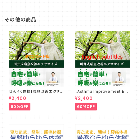
その他の商品
ぜんそく体操【喘息改善エクササ
【Asthma Improvement Exe
イズ】ダウンロード版
rcise】DL (English subtitle
¥2,400
¥2,400
version)
60%OFF
60%OFF