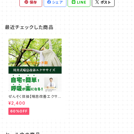
保存
シェア
LINE
ポスト
最近チェックした商品
ぜんそく体操【喘息改善エクササ
イズ】ダウンロード版
¥2,400
60%OFF