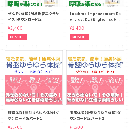
ぜんそく体操【喘息改善エクササ
【Asthma Improvement Ex
イズ】ダウンロード版
ercise】DL (English subtit
le version)
¥2,400
¥2,400
60%OFF
60%OFF
腰痛体操【骨盤ゆらゆら体操】ダ
腰痛体操【骨盤ゆらゆら体操】ダ
ウンロード版パート１
ウンロード版パート２
¥2,700
¥1,500