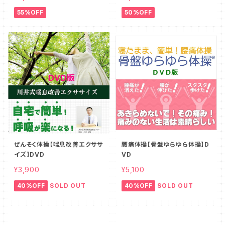
55%OFF
50%OFF
ぜんそく体操【喘息改善エクササ
腰痛体操【骨盤ゆらゆら体操】D
イズ】DVD
VD
¥3,900
¥5,100
40%OFF
SOLD OUT
40%OFF
SOLD OUT