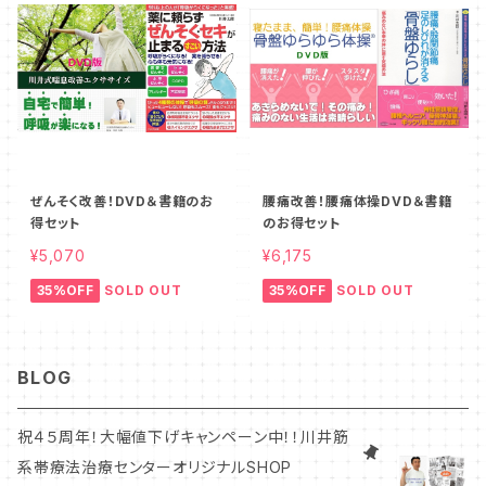
ぜんそく改善！DVD＆書籍のお
腰痛改善！腰痛体操DVD＆書籍
得セット
のお得セット
¥5,070
¥6,175
35%OFF
SOLD OUT
35%OFF
SOLD OUT
BLOG
祝４５周年！大幅値下げキャンペーン中！！川井筋
系帯療法治療センターオリジナルSHOP